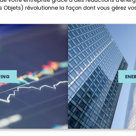
é de votre entreprise grâce à des réductions d'éner
es Objets) révolutionne la façon dont vous gérez v
RING
ENE